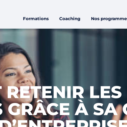
Formations
Coaching
Nos programme
T RETENIR LES
 GRÂCE À SA
D’ENTREPRIS