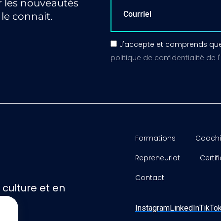
r les nouveautés
le connait.
J'accepte et comprends que
politique de confidentialité de l
Formations
Coach
Repreneuriat
Certif
s
Contact
ulture et en
Instagram
LinkedIn
TikTo